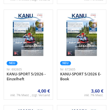
NEU
NEU
Nr: 692605
Nr: 672605
KANU-SPORT 5/2026 -
KANU-SPORT 5/2026 E-
Einzelheft
Book
4,00 €
3,60 €
inkl. 7% Mwst. , zzgl.
Versand
inkl. 7% Mwst.