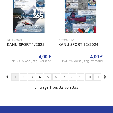
Nr: 692501
Nr: 692412
KANU-SPORT 1/2025
KANU-SPORT 12/2024
4,00 €
4,00 €
inkl. 7% Mwst. , zzgl.
Versand
inkl. 7% Mwst. , zzgl.
Versand
1
2
3
4
5
6
7
8
9
10
11
Einträge 1 bis 32 von 333