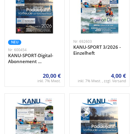
Nr: 692603
NEU
KANU-SPORT 3/2026 -
Nr: 600454
Einzelheft
KANU-SPORT-Digital-
Abonnement ...
20,00 €
4,00 €
inkl. 7% Mwst.
inkl. 7% Mwst. , zzgl.
Versand